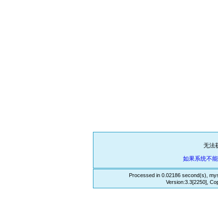
无法
如果系统不
Processed in 0.02186 second(s), mys
Version:3.3[2250], Co