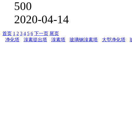
500
2020-04-14
首页
1
2
3
4
5
6
下一页
尾页
净化塔
溴素提出塔
溴素塔
玻璃钢溴素塔
大型净化塔
潍坊万盛玻璃
订购及服务热线：18678
156625627
联系地址：山东省安丘市
2