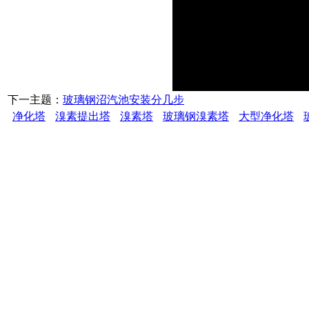
下一主题：
玻璃钢沼汽池安装分几步
净化塔
溴素提出塔
溴素塔
玻璃钢溴素塔
大型净化塔
潍坊万盛玻璃
订购及服务热线：18678
156625627
联系地址：山东省安丘市
2