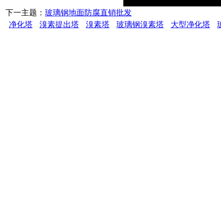
下一主题：
玻璃钢地面防腐直销批发
净化塔
溴素提出塔
溴素塔
玻璃钢溴素塔
大型净化塔
潍坊万盛玻璃
订购及服务热线：18678
156625627
联系地址：山东省安丘市
2